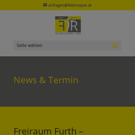
anfragen@felixroeper.at
Seite wählen
News & Termin
Freiraum Furth –