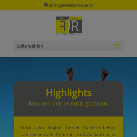
anfragen@felixroeper.at
Seite wählen
Highlights
bzw. ein kleiner Auszug daraus
Nach dem Beginn meiner Karriere ließen
zahlreiche Auftritte im In- und Ausland nicht