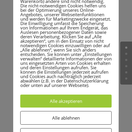
Warenkorb) andere sind nicht notwendig.
Die nicht-notwendigen Cookies helfen uns
Partnerin wünschen.
bei der Optimierung unseres Online-
Angebotes, unserer Webseitenfunktionen
Vorlage für unsere Sendung ist die erfolgreiche
und werden für Marketingzwecke eingesetzt.
Die Einwilligung umfasst die Speicherung
britische Sendung „The Undateables“. Unsere
von Informationen auf Ihrem Endgerät, das
britischen Kollegen haben mittlerweile erfolgreich
Auslesen personenbezogener Daten sowie
deren Verarbeitung. Klicken Sie auf „Alle
elf Staffeln der Sendung produziert, in denen einige
akzeptieren“, um in den Einsatz von nicht
Teilnehmer dauerhaft ihr Liebesglück gefunden
notwendigen Cookies einzuwilligen oder auf
„Alle ablehnen“, wenn Sie sich anders
haben. Mehrere Paare haben sich verlobt, ein Paar
entscheiden. Sie können unter „Einstellungen
hat geheiratet und es gab sogar schon Nachwuchs
verwalten“ detaillierte Informationen der von
uns eingesetzten Arten von Cookies erhalten
zu feiern.
und deren Einstellungen aufrufen. Sie
können die Einstellungen jederzeit aufrufen
Falls Du Dich angesprochen fühlst und Interesse
und Cookies auch nachträglich jederzeit
abwählen (z.B. in der Datenschutzerklärung
hast, bewirb Dich jetzt!
oder unten auf unserer Webseite).
External Link:
https://www.filmpool-
casting.de/undateable
Alle akzeptieren
Alle ablehnen