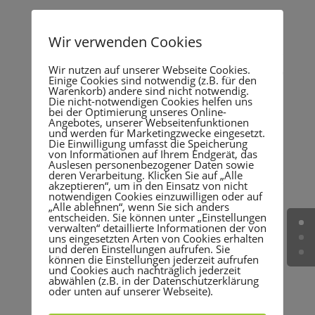
§ 25 Mediengesetz / § 25 Media Law
Wir verwenden Cookies
Inhaber, sowie Medieninhaber der Website und
deren Dienste ist Felix Röper. Die Website dient der
Wir nutzen auf unserer Webseite Cookies.
Information über die Aktivitäten und dem Portfolio
Einige Cookies sind notwendig (z.B. für den
von Felix Röper. Alle Inhalte dienen der persönlichen
Warenkorb) andere sind nicht notwendig.
Die nicht-notwendigen Cookies helfen uns
Information. Eine Weiterverwendung und
bei der Optimierung unseres Online-
Reproduktion über den persönlichen Gebrauch
Angebotes, unserer Webseitenfunktionen
und werden für Marketingzwecke eingesetzt.
hinaus ist nicht gestattet. Bilder, Logos und Grafiken
Die Einwilligung umfasst die Speicherung
dürfen nicht ohne vorherige ausdrückliche
von Informationen auf Ihrem Endgerät, das
Auslesen personenbezogener Daten sowie
schriftliche Genehmigung des jeweiligen
deren Verarbeitung. Klicken Sie auf „Alle
akzeptieren“, um in den Einsatz von nicht
Copyrightinhabers veröffentlicht oder
notwendigen Cookies einzuwilligen oder auf
weiterverbreitet werden, sei dies zu gewerblichen
„Alle ablehnen“, wenn Sie sich anders
entscheiden. Sie können unter „Einstellungen
oder anderen Zwecken.
verwalten“ detaillierte Informationen der von
uns eingesetzten Arten von Cookies erhalten
und deren Einstellungen aufrufen. Sie
können die Einstellungen jederzeit aufrufen
und Cookies auch nachträglich jederzeit
abwählen (z.B. in der Datenschutzerklärung
oder unten auf unserer Webseite).