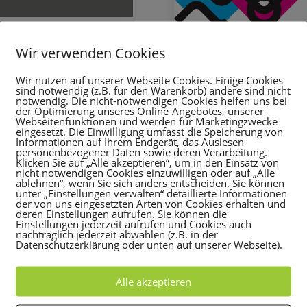
Wir verwenden Cookies
e der Verantaltungen darf
en Event der russischen
Wir nutzen auf unserer Webseite Cookies. Einige Cookies
sind notwendig (z.B. für den Warenkorb) andere sind nicht
uf ich mich schon rießig
notwendig. Die nicht-notwendigen Cookies helfen uns bei
der Optimierung unseres Online-Angebotes, unserer
Webseitenfunktionen und werden für Marketingzwecke
eingesetzt. Die Einwilligung umfasst die Speicherung von
uch „normale“ Tänzer
Informationen auf Ihrem Endgerät, das Auslesen
beiten und sich danach
personenbezogener Daten sowie deren Verarbeitung.
Klicken Sie auf „Alle akzeptieren“, um in den Einsatz von
nicht notwendigen Cookies einzuwilligen oder auf „Alle
ablehnen“, wenn Sie sich anders entscheiden. Sie können
 Botschaft die uns beim
unter „Einstellungen verwalten“ detaillierte Informationen
der von uns eingesetzten Arten von Cookies erhalten und
 möglich macht.
deren Einstellungen aufrufen. Sie können die
Einstellungen jederzeit aufrufen und Cookies auch
nachträglich jederzeit abwählen (z.B. in der
Datenschutzerklärung oder unten auf unserer Webseite).
Alle akzeptieren