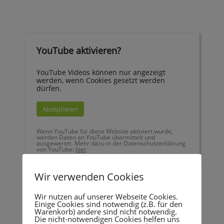
YouTube aktivieren?
YouTube Videos können nur angezeigt
werden, wenn Cookies gesetzt werden
dürfen.
Akzeptieren
Wenn YouTube für diese Website aktiviert wurde,
werden Daten an YouTube übermittelt und
ausgewertet. Mehr dazu in der Datenschutzerklärung
von YouTube:
hier
Wir verwenden Cookies
Wir nutzen auf unserer Webseite Cookies.
Einige Cookies sind notwendig (z.B. für den
Warenkorb) andere sind nicht notwendig.
Die nicht-notwendigen Cookies helfen uns